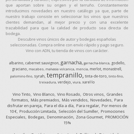
que aportan sobre su origen y el terruño. Constantemente
introducimos novedades en nuestro catálogo ya que, parte de
nuestro trabajo consiste en seleccionar los vinos que nuestros
clientes demandan, al mejor precio y con una excelente
trazabilidad para que la calidad de producto sea directa de
bodega.
Descubre vinos únicos de autor y bodegas españolas
seleccionadas. Compra online con envío rápido y pago seguro.
Vino con ADN, tu tienda de vinos con carácter.
garnacha
albarino
cabernet sauvignon
godello
garnacha-blanca
graciano
merlot
monastrell
macabeo
malvasia volcanica
mencia
tempranillo
syrah
tinta-de-toro
palomino-fino
tinto-fino
verdejo
xarel·lo
treixadura
viura
Vino Tinto
Vino Blanco
Vino Rosado
Otros vinos
Grandes
formatos
Más premiados
Más vendidos
Novedades
Para
disfrutar en pareja
Para el día a día
Para regalar
Por menos de
10 €
Producción Limitada
Selección del Sumiller
Promociones
Especiales
Bodegas
Denominación
Zona Gourmet
PROMOCIÓN
15%