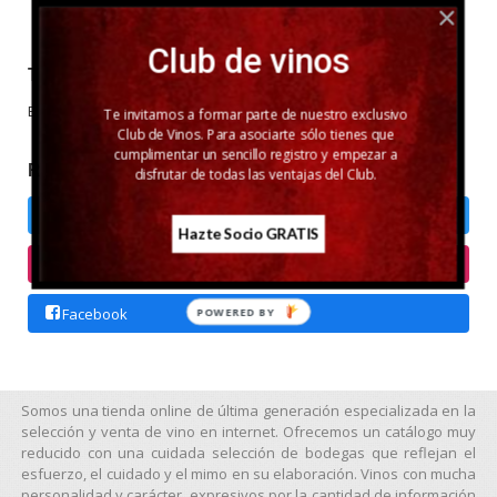
Club de vinos
TU CARRITO (0)
El carrito de la compra está vacío
Te invitamos a formar parte de nuestro exclusivo
Club de Vinos. Para asociarte sólo tienes que
cumplimentar un sencillo registro y empezar a
REDES SOCIALES
disfrutar de todas las ventajas del Club.
Twitter
Hazte Socio GRATIS
Instagram
Facebook
POWERED BY
Somos una tienda online de última generación especializada en la
selección y venta de vino en internet. Ofrecemos un catálogo muy
reducido con una cuidada selección de bodegas que reflejan el
esfuerzo, el cuidado y el mimo en su elaboración. Vinos con mucha
personalidad y carácter, expresivos por la cantidad de información