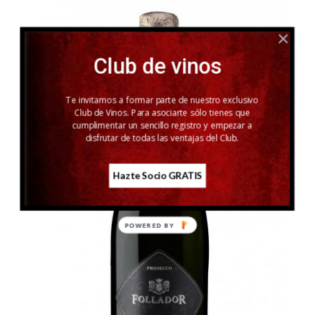
Club de vinos
Te invitamos a formar parte de nuestro exclusivo
Club de Vinos. Para asociarte sólo tienes que
cumplimentar un sencillo registro y empezar a
disfrutar de todas las ventajas del Club.
Hazte Socio GRATIS
POWERED
BY