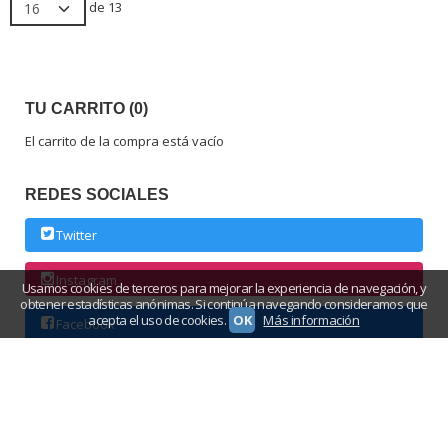
de 13
TU CARRITO (0)
El carrito de la compra está vacío
REDES SOCIALES
Twitter
Instagram
Usamos cookies de terceros para mejorar la experiencia de navegación, y
obtener estadísticas anónimas. Si continúa navegando consideramos que
acepta el uso de cookies.
OK
Más información
Facebook
Somos una tienda online de última generación especializada en la
selección y venta de vino en internet. Ofrecemos un catálogo muy