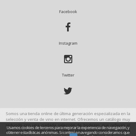
Facebook

Instagram

Twitter

Somos una tienda online de última generación especializada en la
selección y venta de vino en internet. Ofrecemos un catálogo muy
reducido con una cuidada selección de bodegas que reflejan el
Usamos cookies de terceros para mejorar la experiencia de navegación, y
esfuerzo, el cuidado y el mimo en su elaboración. Vinos con mucha
obtener estadísticas anónimas. Si continúa navegando consideramos que