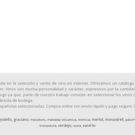
ada en la selección y venta de vino en internet. Ofrecemos un catálo
ión. Vinos con mucha personalidad y carácter, expresivos por la cantida
o ya que, parte de nuestro trabajo consiste en seleccionar los vinos 
directa de bodega.
pañolas seleccionadas. Compra online con envío rápido y pago seguro. Vi
godello
graciano
merlot
monastrell
macabeo
malvasia volcanica
mencia
palom
verdejo
xarel·lo
treixadura
viura