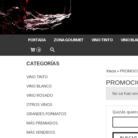
PORTADA
ZONA GOURMET
VINO TINTO
VINO BL
0
CATEGORÍAS
Inicio
»
PROMOCI
VINO TINTO
PROMOCI
VINO BLANCO
No se han en
VINO ROSADO
OTROS VINOS
Quizás quiera
GRANDES FORMATOS
MÁS PREMIADOS
MÁS VENDIDOS