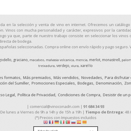
ada en la selección y venta de vino en internet. Ofrecemos un catálo
ión. Vinos con mucha personalidad y carácter, expresivos por la cantida
o ya que, parte de nuestro trabajo consiste en seleccionar los vinos 
directa de bodega.
pañolas seleccionadas. Compra online con envío rápido y pago seguro. Vi
godello
graciano
merlot
monastrell
macabeo
malvasia volcanica
mencia
palom
verdejo
xarel·lo
treixadura
viura
s formatos
Más premiados
Más vendidos
Novedades
Para disfrutar
ción del Sumiller
Promociones Especiales
Bodegas
Denominación
Zon
iso Legal
Política de Privacidad
Condiciones de Compra
Desistir de un 
| comercial@vinoconadn.com |
91 684 34 93
:
De lunes a Viernes de 9h a 14h y de 15h a 19h |
Tiempo de Entrega:
48 
(*) Precios con Impuestos incluidos