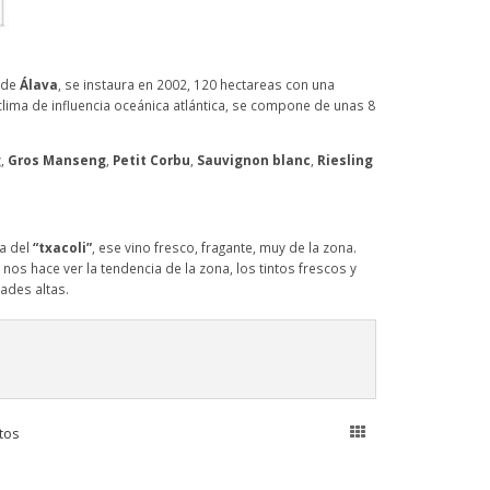
 de
Álava
, se instaura en 2002, 120 hectareas con una
lima de influencia oceánica atlántica, se compone de unas 8
g
,
Gros Manseng
,
Petit Corbu
,
Sauvignon blanc
,
Riesling
ma del
“txacoli”
, ese vino fresco, fragante, muy de la zona.
s hace ver la tendencia de la zona, los tintos frescos y
ades altas.
tos