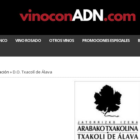
ANCO
VINO ROSADO
OTROS VINOS
PROMOCIONES ESPECIALES
ción
»
D.O. Txacolí de Álava