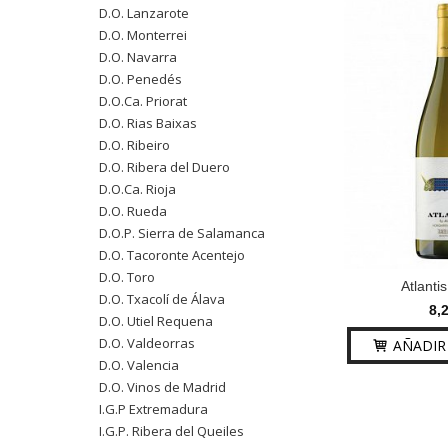
D.O. Lanzarote
D.O. Monterrei
D.O. Navarra
D.O. Penedés
D.O.Ca. Priorat
D.O. Rias Baixas
D.O. Ribeiro
D.O. Ribera del Duero
D.O.Ca. Rioja
D.O. Rueda
D.O.P. Sierra de Salamanca
D.O. Tacoronte Acentejo
D.O. Toro
Atlanti
D.O. Txacolí de Álava
8,
D.O. Utiel Requena
D.O. Valdeorras
AÑADIR 
D.O. Valencia
D.O. Vinos de Madrid
I.G.P Extremadura
I.G.P. Ribera del Queiles