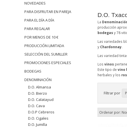
NOVEDADES
PARA DISFRUTAR EN PAREJA
D.O. Txaco
PARA EL DÍA A DÍA
La
Denominación
producción aproxi
PARA REGALAR
bodegas
y 78 viti
POR MENOS DE 10 €
Las variedades bl
PRODUCCIÓN LIMITADA
y
Chardonnay
.
SELECCIÓN DEL SUMILLER
Las variedad tint
PROMOCIONES ESPECIALES
Los
vinos
pertene
Este tipo de
vino 
BODEGAS
herbales y los
ro
DENOMINACIÓN
D.O. Almansa
Filtrar por
P
D.O. Bierzo
D.O. Calatayud
D.O. Cava
D.O.P Cebreros
Ordenar por:
No
D.O. Cigales
D.O. Jumilla