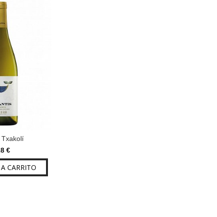
s Txakolí
28 €
A CARRITO