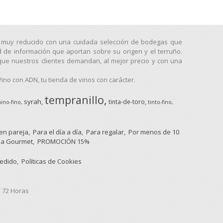
go muy reducido con una cuidada selección de bodegas que
d de información que aportan sobre su origen y el terruño.
que nuestros clientes demandan, al mejor precio y con una
no con ADN, tu tienda de vinos con carácter.
tempranillo
syrah
tinta-de-toro
ino-fino
tinto-fino
 en pareja
Para el día a día
Para regalar
Por menos de 10
a Gourmet
PROMOCIÓN 15%
pedido
Políticas de Cookies
/ 72 Horas