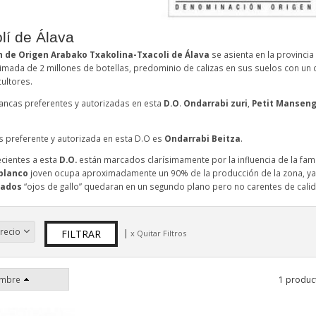
lí de Álava
 de Origen Arabako Txakolina-Txacoli de Álava
se asienta en la provincia
mada de 2 millones de botellas, predominio de calizas en sus suelos con un c
cultores.
ancas preferentes y autorizadas en esta
D.O
.
Ondarrabi zuri
,
Petit Mansen
as preferente y autorizada en esta D.O es
Ondarrabi Beitza
.
cientes a esta
D.O.
están marcados clarísimamente por la influencia de la fa
blanco
joven ocupa aproximadamente un 90% de la producción de la zona, ya no
sados
“ojos de gallo” quedaran en un segundo plano pero no carentes de calid
recio
|
x Quitar Filtros
mbre
1 produc