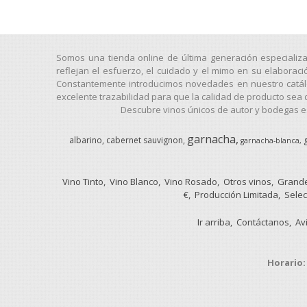
Somos una tienda online de última generación especializ
reflejan el esfuerzo, el cuidado y el mimo en su elaborac
Constantemente introducimos novedades en nuestro catálog
excelente trazabilidad para que la calidad de producto sea 
Descubre vinos únicos de autor y bodegas es
garnacha
albarino
cabernet sauvignon
garnacha-blanca
Vino Tinto
Vino Blanco
Vino Rosado
Otros vinos
Grande
€
Producción Limitada
Selec
Ir arriba
Contáctanos
Av
Horario