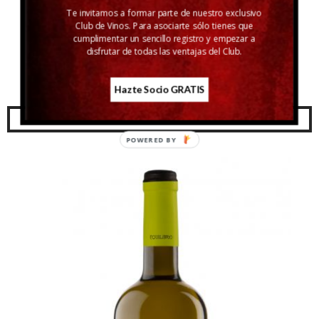
Te invitamos a formar parte de nuestro exclusivo
Club de Vinos. Para asociarte sólo tienes que
cumplimentar un sencillo registro y empezar a
disfrutar de todas las ventajas del Club.
Libalis Semidulce
Hazte Socio GRATIS
4,71 €
AÑADIR A CARRITO