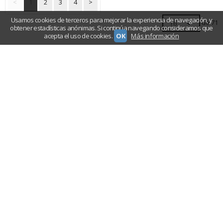
<
1
2
3
4
>
Usamos cookies de terceros para mejorar la experiencia de navegación, y
de 71
obtener estadísticas anónimas. Si continúa navegando consideramos que
acepta el uso de cookies.
OK
Más información
TU CARRITO (0)
El carrito de la compra está vacío
REDES SOCIALES
Twitter
Instagram
Facebook