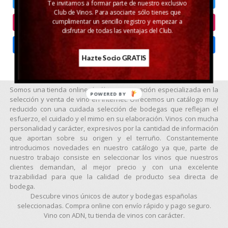
Twitter
Te invitamos a formar parte de nuestro exclusivo
Club de Vinos. Para asociarte sólo tienes que
cumplimentar un sencillo registro y empezar a
Instagram
disfrutar de todas las ventajas del Club.
Facebook
Hazte Socio GRATIS
Somos una tienda online de última generación especializada en la
POWERED BY
selección y venta de vino en internet. Ofrecemos un catálogo muy
reducido con una cuidada selección de bodegas que reflejan el
esfuerzo, el cuidado y el mimo en su elaboración. Vinos con mucha
personalidad y carácter, expresivos por la cantidad de información
que aportan sobre su origen y el terruño. Constantemente
introducimos novedades en nuestro catálogo ya que, parte de
nuestro trabajo consiste en seleccionar los vinos que nuestros
clientes demandan, al mejor precio y con una excelente
trazabilidad para que la calidad de producto sea directa de
bodega.
Descubre vinos únicos de autor y bodegas españolas
seleccionadas. Compra online con envío rápido y pago seguro.
Vino con ADN, tu tienda de vinos con carácter.