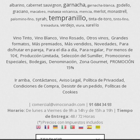
garnacha
albarino
cabernet sauvignon
godello
garnacha-blanca
graciano
merlot
monastrell
macabeo
malvasia volcanica
mencia
tempranillo
syrah
tinta-de-toro
palomino-fino
tinto-fino
verdejo
xarel·lo
treixadura
viura
Vino Tinto
Vino Blanco
Vino Rosado
Otros vinos
Grandes
formatos
Más premiados
Más vendidos
Novedades
Para
disfrutar en pareja
Para el día a día
Para regalar
Por menos de
10 €
Producción Limitada
Selección del Sumiller
Promociones
Especiales
Bodegas
Denominación
Zona Gourmet
PROMOCIÓN
15%
Ir arriba
Contáctanos
Aviso Legal
Política de Privacidad
Condiciones de Compra
Desistir de un pedido
Políticas de
Cookies
| comercial@vinoconadn.com |
91 684 34 93
Horario:
De lunes a Viernes de 9h a 14h y de 15h a 19h |
Tiempo
de Entrega:
48 / 72 Horas
(*) Precios con Impuestos incluidos