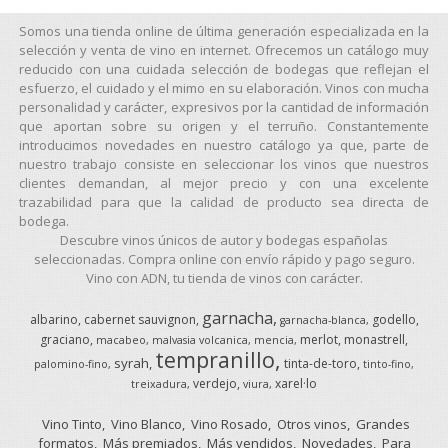
Somos una tienda online de última generación especializada en la
selección y venta de vino en internet. Ofrecemos un catálogo muy
reducido con una cuidada selección de bodegas que reflejan el
esfuerzo, el cuidado y el mimo en su elaboración. Vinos con mucha
personalidad y carácter, expresivos por la cantidad de información
que aportan sobre su origen y el terruño. Constantemente
introducimos novedades en nuestro catálogo ya que, parte de
nuestro trabajo consiste en seleccionar los vinos que nuestros
clientes demandan, al mejor precio y con una excelente
trazabilidad para que la calidad de producto sea directa de
bodega.
Descubre vinos únicos de autor y bodegas españolas
seleccionadas. Compra online con envío rápido y pago seguro.
Vino con ADN, tu tienda de vinos con carácter.
garnacha
albarino
cabernet sauvignon
godello
garnacha-blanca
graciano
merlot
monastrell
macabeo
malvasia volcanica
mencia
tempranillo
syrah
tinta-de-toro
palomino-fino
tinto-fino
verdejo
xarel·lo
treixadura
viura
Vino Tinto
Vino Blanco
Vino Rosado
Otros vinos
Grandes
formatos
Más premiados
Más vendidos
Novedades
Para