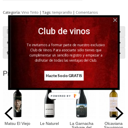
Categoría:
Vino Tinto
|
Tags:
tempranillo
|
Comentarios
Club de vinos
Descripción
Costes de Envío
Te invitamos a formar parte de nuestro exclusivo
Club de Vinos. Para asociarte sólo tienes que
Comentarios
cumplimentar un sencillo registro y empezar a
disfrutar de todas las ventajas del Club.
Productos Relacionados
Hazte Socio GRATIS
POWERED BY
Matsu El Viejo
Le Naturel
La Garnacha
Olcaviana
Salvaje del
Sauvignon