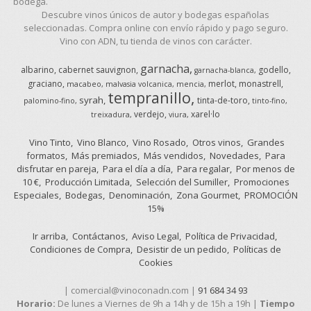
bodega.
Descubre vinos únicos de autor y bodegas españolas
seleccionadas. Compra online con envío rápido y pago seguro.
Vino con ADN, tu tienda de vinos con carácter.
garnacha
albarino
cabernet sauvignon
godello
garnacha-blanca
graciano
merlot
monastrell
macabeo
malvasia volcanica
mencia
tempranillo
syrah
tinta-de-toro
palomino-fino
tinto-fino
verdejo
xarel·lo
treixadura
viura
Vino Tinto
Vino Blanco
Vino Rosado
Otros vinos
Grandes
formatos
Más premiados
Más vendidos
Novedades
Para
disfrutar en pareja
Para el día a día
Para regalar
Por menos de
10 €
Producción Limitada
Selección del Sumiller
Promociones
Especiales
Bodegas
Denominación
Zona Gourmet
PROMOCIÓN
15%
Ir arriba
Contáctanos
Aviso Legal
Política de Privacidad
Condiciones de Compra
Desistir de un pedido
Políticas de
Cookies
| comercial@vinoconadn.com |
91 684 34 93
Horario:
De lunes a Viernes de 9h a 14h y de 15h a 19h |
Tiempo