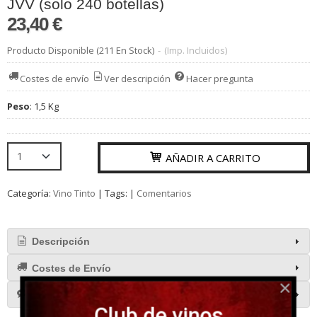
JVV (solo 240 botellas)
23,40 €
Producto Disponible
(211 En Stock)
-
(Imp. Incluidos)
Costes de envío
Ver descripción
Hacer pregunta
Peso
:
1,5 Kg
AÑADIR A CARRITO
Categoría:
Vino Tinto
|
Tags:
|
Comentarios
Descripción
Costes de Envío
Comentarios
Club de vinos