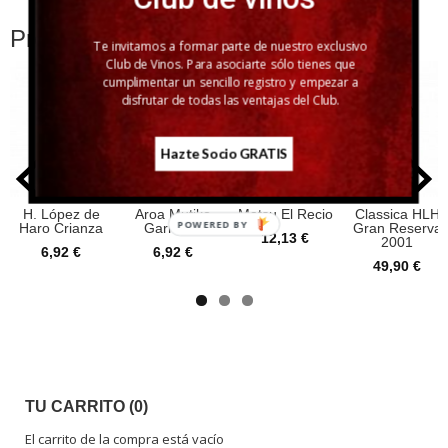
Productos Relacionados
Te invitamos a formar parte de nuestro exclusivo
Club de Vinos. Para asociarte sólo tienes que
cumplimentar un sencillo registro y empezar a
disfrutar de todas las ventajas del Club.
Hazte Socio GRATIS
H. López de
Aroa Mutiko
Matsu El Recio
Classica HLH
POWERED BY
Haro Crianza
Garnatxa
Gran Reserva
12,13 €
2001
6,92 €
6,92 €
49,90 €
TU CARRITO (0)
El carrito de la compra está vacío