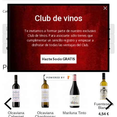
Categoría:
Vino Rosado
|
Tags:
bobal
|
Comentarios
Club de vinos
Descripción
Te invitamos a formar parte de nuestro exclusivo
Club de Vinos. Para asociarte sólo tienes que
Costes de Envío
cumplimentar un sencillo registro y empezar a
disfrutar de todas las ventajas del Club.
Comentarios
Hazte Socio GRATIS
Productos Relacionados
POWERED BY
Fuenteseca
Blanco
Olcaviana
Olcaviana
Mariluna Tinto
4,54 €
Cabernet
Chardonnay