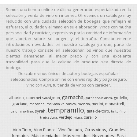
Somos una tienda online de última generación especializada en la
selección y venta de vino en internet. Ofrecemos un catálogo muy
reducido con una cuidada selección de bodegas que reflejan el
esfuerzo, el cuidado y el mimo en su elaboración. Vinos con mucha
personalidad y carácter, expresivos por la cantidad de información
que aportan sobre su origen y el terruño. Constantemente
introducimos novedades en nuestro catálogo ya que, parte de
nuestro trabajo consiste en seleccionar los vinos que nuestros
clientes demandan, al mejor precio y con una excelente
trazabilidad para que la calidad de producto sea directa de
bodega.
Descubre vinos únicos de autor y bodegas españolas
seleccionadas. Compra online con envío rápido y pago seguro.
Vino con ADN, tu tienda de vinos con carácter.
garnacha
albarino
cabernet sauvignon
godello
garnacha-blanca
graciano
merlot
monastrell
macabeo
malvasia volcanica
mencia
tempranillo
syrah
tinta-de-toro
palomino-fino
tinto-fino
verdejo
xarel·lo
treixadura
viura
Vino Tinto
Vino Blanco
Vino Rosado
Otros vinos
Grandes
formatos
Más premiados
Más vendidos
Novedades
Para