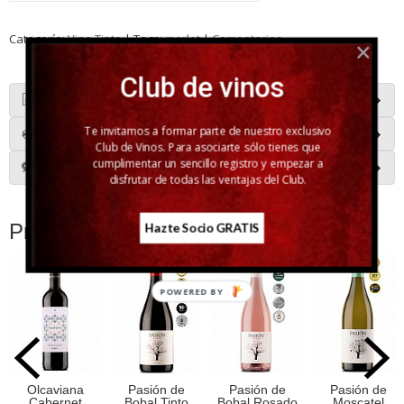
Categoría:
Vino Tinto
|
Tags:
merlot
|
Comentarios
Club de vinos
Descripción
Te invitamos a formar parte de nuestro exclusivo
Costes de Envío
Club de Vinos. Para asociarte sólo tienes que
cumplimentar un sencillo registro y empezar a
Comentarios
disfrutar de todas las ventajas del Club.
Productos Relacionados
Hazte Socio GRATIS
POWERED BY
Olcaviana
Pasión de
Pasión de
Pasión de
Cabernet
Bobal Tinto
Bobal Rosado
Moscatel