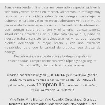
Somos una tienda online de última generación especializada en la
selección y venta de vino en internet. Ofrecemos un catálogo muy
reducido con una cuidada selección de bodegas que reflejan el
esfuerzo, el cuidado y el mimo en su elaboración. Vinos con mucha
personalidad y carácter, expresivos por la cantidad de información
que aportan sobre su origen y el terruño. Constantemente
introducimos novedades en nuestro catálogo ya que, parte de
nuestro trabajo consiste en seleccionar los vinos que nuestros
clientes demandan, al mejor precio y con una excelente
trazabilidad para que la calidad de producto sea directa de
bodega.
Descubre vinos únicos de autor y bodegas españolas
seleccionadas. Compra online con envío rápido y pago seguro.
Vino con ADN, tu tienda de vinos con carácter.
garnacha
albarino
cabernet sauvignon
godello
garnacha-blanca
graciano
merlot
monastrell
macabeo
malvasia volcanica
mencia
tempranillo
syrah
tinta-de-toro
palomino-fino
tinto-fino
verdejo
xarel·lo
treixadura
viura
Vino Tinto
Vino Blanco
Vino Rosado
Otros vinos
Grandes
formatos
Más premiados
Más vendidos
Novedades
Para