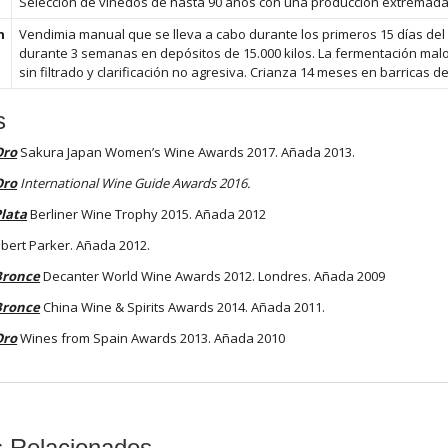
Selección de viñedos de hasta 90 años con una producción extremada
n
Vendimia manual que se lleva a cabo durante los primeros 15 días de
durante 3 semanas en depósitos de 15.000 kilos. La fermentación malo
sin filtrado y clarificación no agresiva. Crianza 14 meses en barricas 
s
Oro
Sakura Japan Women’s Wine Awards 2017. Añada 2013.
Oro
International Wine Guide Awards 2016.
Plata
Berliner Wine Trophy 2015. Añada 2012
bert Parker. Añada 2012.
Bronce
Decanter World Wine Awards 2012. Londres. Añada 2009
Bronce
China Wine & Spirits Awards 2014. Añada 2011.
Oro
Wines from Spain Awards 2013. Añada 2010
s Relacionados