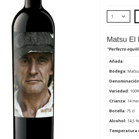
Matsu El 
"Perfecto equil
Añada:
Bodega:
Mats
Denominació
Variedad:
100%
Crianza:
14 mes
Botella:
75
cl
Alcohol:
14,5 %
Temperatura d