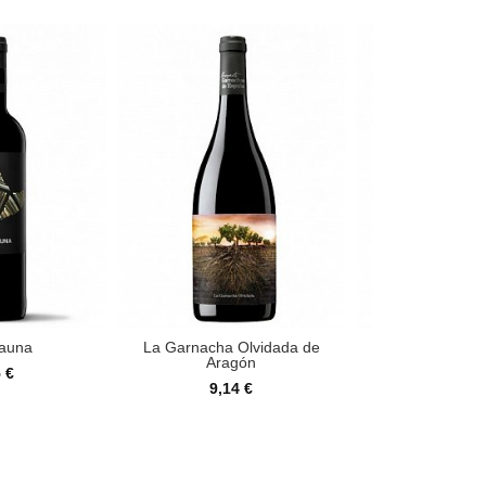
Jauna
La Garnacha Olvidada de
Agnvs Cr
Aragón
 €
12,48
9,14 €