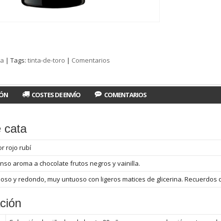
za
|
Tags:
tinta-de-toro
|
Comentarios
IÓN
COSTES DE ENVÍO
COMENTARIOS
 cata
r rojo rubí
enso aroma a chocolate frutos negros y vainilla.
oso y redondo, muy untuoso con ligeros matices de glicerina. Recuerdos d
ción