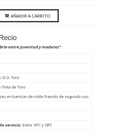
AÑADIR A CARRITO
Recio
ibrio entre juventud y madurez"
u
n:
D.O. Toro
 Tinta de Toro
es en barricas de roble francés de segundo uso.
e servicio:
Entre 16ºC y 18ºC