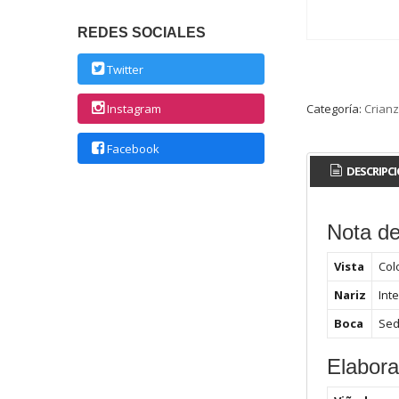
REDES SOCIALES
Twitter
Categoría:
Crian
Instagram
Facebook
DESCRIPC
Nota de
Vista
Colo
Nariz
Int
Boca
Sed
Elabora