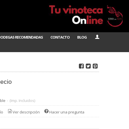
BODEGAS RECOMENDADAS
CONTACTO
BLOG
ecio
ble
-
(Imp. Incluidos)
ío
Ver descripción
Hacer una pregunta