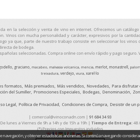
ada en la selección y venta de vino en internet. Ofrecemos un catálo
ión. Vinos con mucha personalidad y carácter, expresivos por la cantida
o ya que, parte de nuestro trabajo consiste en seleccionar los vinos 
directa de bodega.
pañolas seleccionadas. Compra online con envío rápido y pago seguro. Vi
godello
graciano
merlot
monastrell
macabeo
malvasia volcanica
mencia
palom
verdejo
xarel·lo
treixadura
viura
s formatos
Más premiados
Más vendidos
Novedades
Para disfrutar
ción del Sumiller
Promociones Especiales
Bodegas
Denominación
Zon
iso Legal
Política de Privacidad
Condiciones de Compra
Desistir de un 
| comercial@vinoconadn.com |
91 684 34 93
:
De lunes a Viernes de 9h a 14h y de 15h a 19h |
Tiempo de Entrega:
48 
(*) Precios con Impuestos incluidos
de navegación, y obtener estadísticas anónimas. Si continúa navegando considera