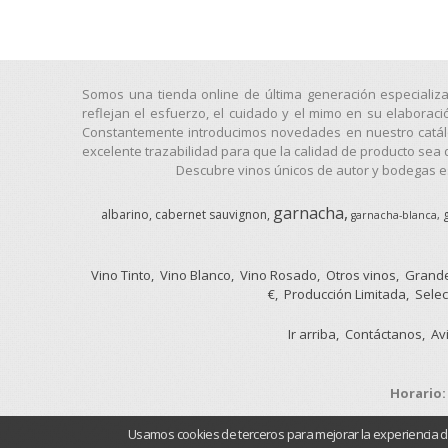
Somos una tienda online de última generación especializ
reflejan el esfuerzo, el cuidado y el mimo en su elaborac
Constantemente introducimos novedades en nuestro catálog
excelente trazabilidad para que la calidad de producto sea 
Descubre vinos únicos de autor y bodegas es
garnacha
albarino
cabernet sauvignon
garnacha-blanca
Vino Tinto
Vino Blanco
Vino Rosado
Otros vinos
Grande
€
Producción Limitada
Selec
Ir arriba
Contáctanos
Av
Horario
Usamos cookies de terceros para mejorar la experiencia 