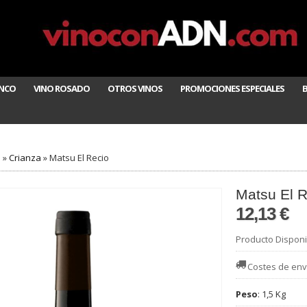
ANCO
VINO ROSADO
OTROS VINOS
PROMOCIONES ESPECIALES
o
»
Crianza
»
Matsu El Recio
Matsu El R
12,13 €
Producto Disponi
Costes de env
Peso
:
1,5 Kg