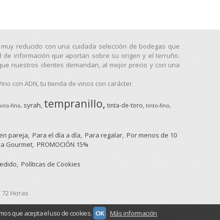
go muy reducido con una cuidada selección de bodegas que
d de información que aportan sobre su origen y el terruño.
que nuestros clientes demandan, al mejor precio y con una
no con ADN, tu tienda de vinos con carácter.
tempranillo
syrah
tinta-de-toro
ino-fino
tinto-fino
 en pareja
Para el día a día
Para regalar
Por menos de 10
a Gourmet
PROMOCIÓN 15%
pedido
Políticas de Cookies
/ 72 Horas
mos que acepta el uso de cookies.
OK
Más información