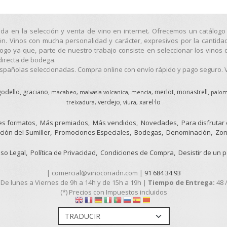
ada en la selección y venta de vino en internet. Ofrecemos un catálo
ión. Vinos con mucha personalidad y carácter, expresivos por la cantida
o ya que, parte de nuestro trabajo consiste en seleccionar los vinos 
directa de bodega.
pañolas seleccionadas. Compra online con envío rápido y pago seguro. Vi
godello
graciano
merlot
monastrell
macabeo
malvasia volcanica
mencia
palom
verdejo
xarel·lo
treixadura
viura
s formatos
Más premiados
Más vendidos
Novedades
Para disfrutar
ción del Sumiller
Promociones Especiales
Bodegas
Denominación
Zon
iso Legal
Política de Privacidad
Condiciones de Compra
Desistir de un 
| comercial@vinoconadn.com |
91 684 34 93
:
De lunes a Viernes de 9h a 14h y de 15h a 19h |
Tiempo de Entrega:
48 
(*) Precios con Impuestos incluidos