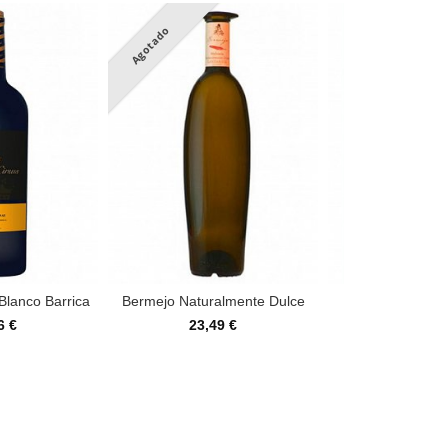
Agotado
Blanco Barrica
Bermejo Naturalmente Dulce
Le Naturel
6 €
23,49 €
7,12 