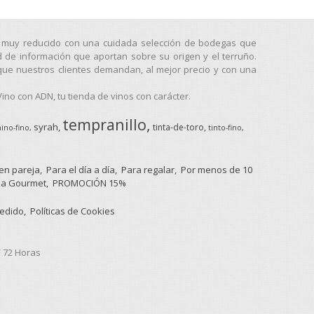
go muy reducido con una cuidada selección de bodegas que
d de información que aportan sobre su origen y el terruño.
que nuestros clientes demandan, al mejor precio y con una
no con ADN, tu tienda de vinos con carácter.
tempranillo
syrah
tinta-de-toro
ino-fino
tinto-fino
 en pareja
Para el día a día
Para regalar
Por menos de 10
a Gourmet
PROMOCIÓN 15%
pedido
Políticas de Cookies
/ 72 Horas