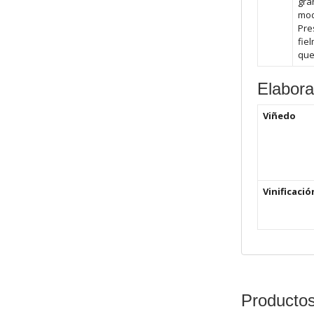
gra
mod
Pre
fie
que
Elabora
Viñedo
Vinificació
Producto