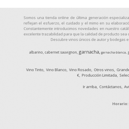
Somos una tienda online de última generación especializ
reflejan el esfuerzo, el cuidado y el mimo en su elaborac
Constantemente introducimos novedades en nuestro catálog
excelente trazabilidad para que la calidad de producto sea 
Descubre vinos únicos de autor y bodegas es
garnacha
albarino
cabernet sauvignon
garnacha-blanca
Vino Tinto
Vino Blanco
Vino Rosado
Otros vinos
Grande
€
Producción Limitada
Selec
Ir arriba
Contáctanos
Av
Horario