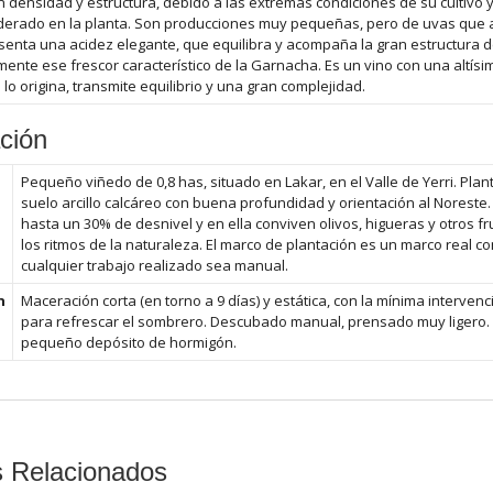
n densidad y estructura, debido a las extremas condiciones de su cultivo 
erado en la planta. Son producciones muy pequeñas, pero de uvas que ag
senta una acidez elegante, que equilibra y acompaña la gran estructura d
lmente ese frescor característico de la Garnacha. Es un vino con una altísi
 lo origina, transmite equilibrio y una gran complejidad.
ción
Pequeño viñedo de 0,8 has, situado en Lakar, en el Valle de Yerri. Pla
suelo arcillo calcáreo con buena profundidad y orientación al Noreste.
hasta un 30% de desnivel y en ella conviven olivos, higueras y otros fr
los ritmos de la naturaleza. El marco de plantación es un marco real c
cualquier trabajo realizado sea manual.
n
Maceración corta (en torno a 9 días) y estática, con la mínima interven
para refrescar el sombrero. Descubado manual, prensado muy ligero. 
pequeño depósito de hormigón.
s Relacionados