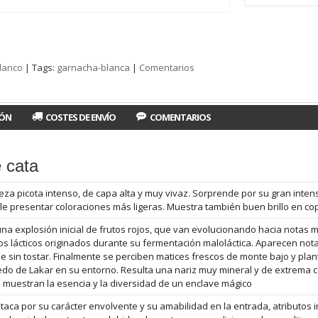
lanco
|
Tags:
garnacha-blanca
|
Comentarios
IÓN
COSTES DE ENVÍO
COMENTARIOS
 cata
eza picota intenso, de capa alta y muy vivaz. Sorprende por su gran inten
le presentar coloraciones más ligeras. Muestra también buen brillo en c
una explosión inicial de frutos rojos, que van evolucionando hacia notas
os lácticos originados durante su fermentación maloláctica. Aparecen not
le sin tostar. Finalmente se perciben matices frescos de monte bajo y plan
edo de Lakar en su entorno. Resulta una nariz muy mineral y de extrema co
 muestran la esencia y la diversidad de un enclave mágico
taca por su carácter envolvente y su amabilidad en la entrada, atributos 