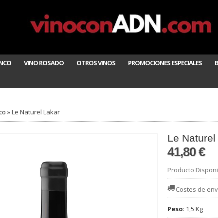
ANCO
VINO ROSADO
OTROS VINOS
PROMOCIONES ESPECIALES
co
»
Le Naturel Lakar
Le Naturel
41,80 €
Producto Disponi
Costes de env
Peso
:
1,5 Kg