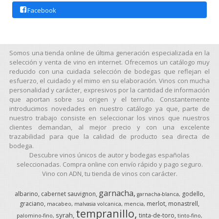
Facebook
Somos una tienda online de última generación especializada en la
selección y venta de vino en internet. Ofrecemos un catálogo muy
reducido con una cuidada selección de bodegas que reflejan el
esfuerzo, el cuidado y el mimo en su elaboración. Vinos con mucha
personalidad y carácter, expresivos por la cantidad de información
que aportan sobre su origen y el terruño. Constantemente
introducimos novedades en nuestro catálogo ya que, parte de
nuestro trabajo consiste en seleccionar los vinos que nuestros
clientes demandan, al mejor precio y con una excelente
trazabilidad para que la calidad de producto sea directa de
bodega.
Descubre vinos únicos de autor y bodegas españolas
seleccionadas. Compra online con envío rápido y pago seguro.
Vino con ADN, tu tienda de vinos con carácter.
garnacha
albarino
cabernet sauvignon
godello
garnacha-blanca
graciano
merlot
monastrell
macabeo
malvasia volcanica
mencia
tempranillo
syrah
tinta-de-toro
palomino-fino
tinto-fino