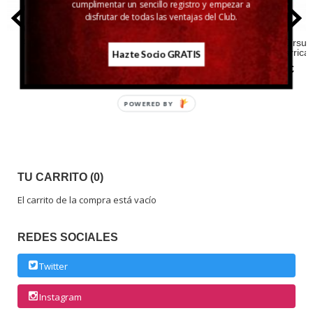
cumplimentar un sencillo registro y empezar a
disfrutar de todas las ventajas del Club.
Aroa Laia
Bardos Verdejo
Agnvs Malvasía
Pago de Cirsus
Blanco Barrica
Hazte Socio GRATIS
8,07 €
5,79 €
8,65 €
13,46 €
POWERED BY
TU CARRITO (0)
El carrito de la compra está vacío
REDES SOCIALES
Twitter
Instagram