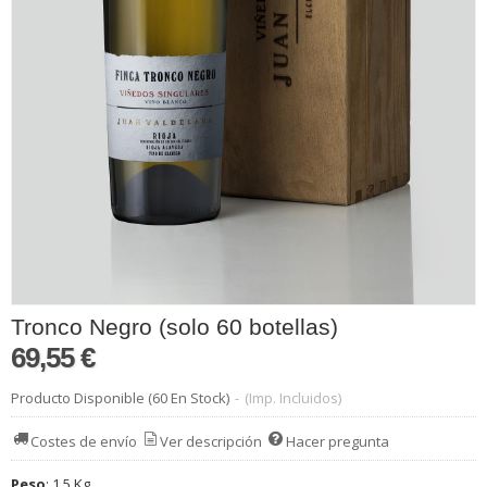
Tronco Negro (solo 60 botellas)
69,55 €
Producto Disponible
(60 En Stock)
-
(Imp. Incluidos)
Costes de envío
Ver descripción
Hacer pregunta
Peso
:
1,5 Kg