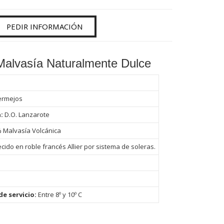
PEDIR INFORMACIÓN
Malvasía Naturalmente Dulce
ermejos
n:
D.O. Lanzarote
 Malvasía Volcánica
cido en roble francés Allier por sistema de soleras.
e servicio:
Entre 8º y 10º C