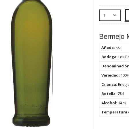
Bermejo 
Añada:
s/a
Bodega:
Los B
Denominació
Variedad:
100%
Crianza:
Enveje
Botella: 75
cl
Alcohol:
14 %
Temperatura d