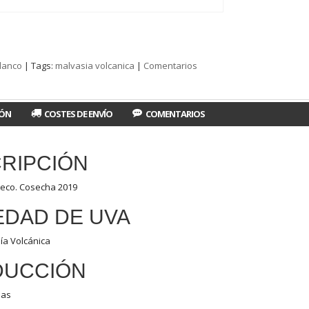
lanco
|
Tags:
malvasia volcanica
|
Comentarios
IÓN
COSTES DE ENVÍO
COMENTARIOS
RIPCIÓN
seco. Cosecha 2019
EDAD DE UVA
ía Volcánica
DUCCIÓN
las