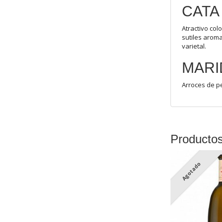
CATA
Atractivo col
sutiles aroma
varietal.
MARI
Arroces de p
Producto
Agotado