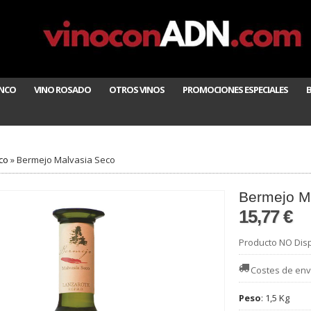
ANCO
VINO ROSADO
OTROS VINOS
PROMOCIONES ESPECIALES
co
»
Bermejo Malvasia Seco
Bermejo M
15,77 €
Producto NO Dis
Costes de env
Peso
:
1,5 Kg