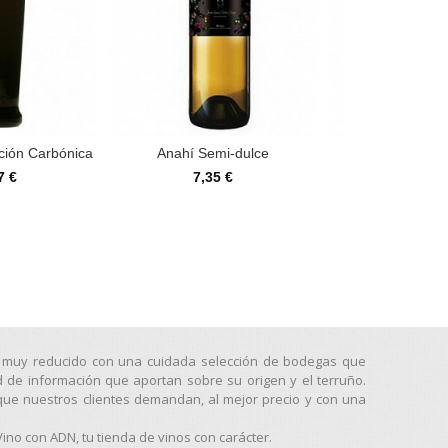
ción Carbónica
Anahí Semi-dulce
Melante Co
7 €
7,35 €
16,95
go muy reducido con una cuidada selección de bodegas que
d de información que aportan sobre su origen y el terruño.
que nuestros clientes demandan, al mejor precio y con una
no con ADN, tu tienda de vinos con carácter.