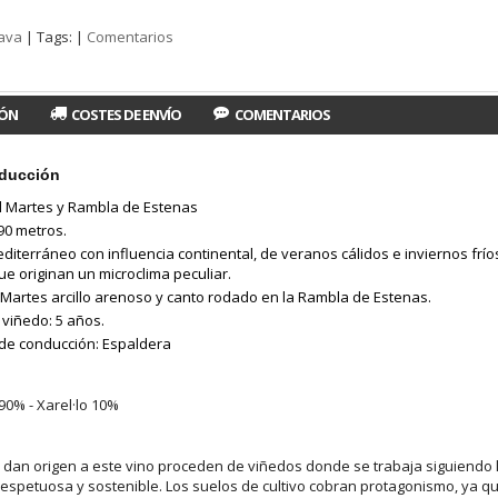
Cava
|
Tags:
|
Comentarios
IÓN
COSTES DE ENVÍO
COMENTARIOS
oducción
El Martes y Rambla de Estenas
690 metros.
diterráneo con influencia continental, de veranos cálidos e inviernos frío
ue originan un microclima peculiar.
l Martes arcillo arenoso y canto rodado en la Rambla de Estenas.
 viñedo: 5 años.
de conducción: Espaldera
0% - Xarel·lo 10%
dan origen a este vino proceden de viñedos donde se trabaja siguiendo los
 respetuosa y sostenible. Los suelos de cultivo cobran protagonismo, ya 