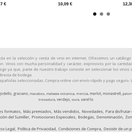
77 €
10,09 €
12,3
ada en la selección y venta de vino en internet. Ofrecemos un catálo
ión. Vinos con mucha personalidad y carácter, expresivos por la cantida
o ya que, parte de nuestro trabajo consiste en seleccionar los vinos 
directa de bodega.
pañolas seleccionadas. Compra online con envío rápido y pago seguro. Vi
godello
graciano
merlot
monastrell
macabeo
malvasia volcanica
mencia
palom
verdejo
xarel·lo
treixadura
viura
s formatos
Más premiados
Más vendidos
Novedades
Para disfrutar
ción del Sumiller
Promociones Especiales
Bodegas
Denominación
Zon
iso Legal
Política de Privacidad
Condiciones de Compra
Desistir de un 