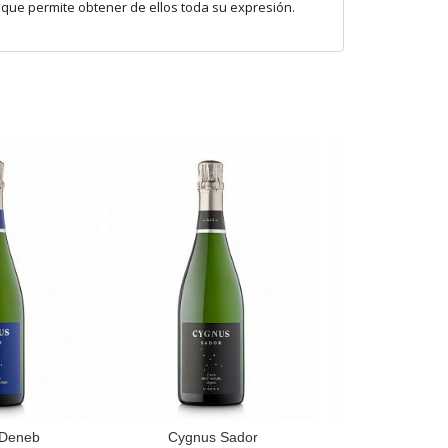
o que permite obtener de ellos toda su expresión.
 Deneb
Cygnus Sador
Cygnus Al