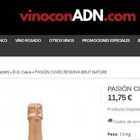
ANCO
VINO ROSADO
OTROS VINOS
PROMOCIONES ESPECIALES
ción
»
D.O. Cava
»
PASIÓN CUVÉE RESERVA BRUT NATURE
PASIÓN C
11,75 €
Producto Disponi
Costes de env
Peso
:
1,5 Kg