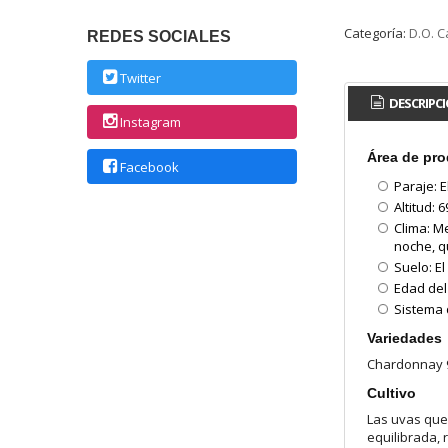
Categoría:
D.O. 
REDES SOCIALES
Twitter
DESCRIPC
Instagram
Área de pr
Facebook
Paraje: 
Altitud: 
Clima: Me
noche, q
Suelo: E
Edad del
Sistema 
Variedades
Chardonnay 9
Cultivo
Las uvas que 
equilibrada,