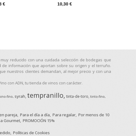
8 €
10,30 €
9,46 
go muy reducido con una cuidada selección de bodegas que
d de información que aportan sobre su origen y el terruño.
que nuestros clientes demandan, al mejor precio y con una
no con ADN, tu tienda de vinos con carácter.
tempranillo
syrah
tinta-de-toro
ino-fino
tinto-fino
 en pareja
Para el día a día
Para regalar
Por menos de 10
a Gourmet
PROMOCIÓN 15%
pedido
Políticas de Cookies