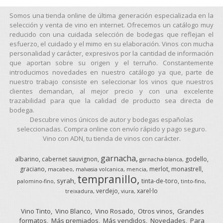
Somos una tienda online de última generación especializada en la
selección y venta de vino en internet. Ofrecemos un catálogo muy
reducido con una cuidada selección de bodegas que reflejan el
esfuerzo, el cuidado y el mimo en su elaboración. Vinos con mucha
personalidad y carácter, expresivos por la cantidad de información
que aportan sobre su origen y el terruño. Constantemente
introducimos novedades en nuestro catálogo ya que, parte de
nuestro trabajo consiste en seleccionar los vinos que nuestros
clientes demandan, al mejor precio y con una excelente
trazabilidad para que la calidad de producto sea directa de
bodega.
Descubre vinos únicos de autor y bodegas españolas
seleccionadas. Compra online con envío rápido y pago seguro.
Vino con ADN, tu tienda de vinos con carácter.
garnacha
albarino
cabernet sauvignon
godello
garnacha-blanca
graciano
merlot
monastrell
macabeo
malvasia volcanica
mencia
tempranillo
syrah
tinta-de-toro
palomino-fino
tinto-fino
verdejo
xarel·lo
treixadura
viura
Vino Tinto
Vino Blanco
Vino Rosado
Otros vinos
Grandes
formatos
Más premiados
Más vendidos
Novedades
Para