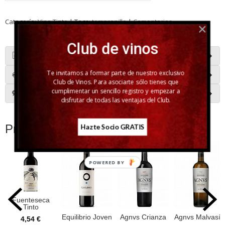
Categoría:
Vino Tinto
|
Tags:
tempranillo
|
Comentarios
Club de vinos
Descripción
Te invitamos a formar parte de nuestro exclusivo
Costes de Envío
Club de Vinos. Para asociarte sólo tienes que
cumplimentar un sencillo registro y empezar a
Comentarios
disfrutar de todas las ventajas del Club.
Productos Relacionados
Hazte Socio GRATIS
POWERED BY
Fuenteseca
Tinto
Equilibrio Joven
Agnvs Crianza
Agnvs Malvasía
4,54 €