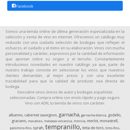
Facebook
Somos una tienda online de última generación especializada en la
selección y venta de vino en internet. Ofrecemos un catálogo muy
reducido con una cuidada selección de bodegas que reflejan el
esfuerzo, el cuidado y el mimo en su elaboración. Vinos con mucha
personalidad y carácter, expresivos por la cantidad de información
que aportan sobre su origen y el terruño. Constantemente
introducimos novedades en nuestro catálogo ya que, parte de
nuestro trabajo consiste en seleccionar los vinos que nuestros
clientes demandan, al mejor precio y con una excelente
trazabilidad para que la calidad de producto sea directa de
bodega.
Descubre vinos únicos de autor y bodegas españolas
seleccionadas. Compra online con envío rápido y pago seguro.
Vino con ADN, tu tienda de vinos con carácter.
garnacha
albarino
cabernet sauvignon
godello
garnacha-blanca
graciano
merlot
monastrell
macabeo
malvasia volcanica
mencia
tempranillo
syrah
tinta-de-toro
palomino-fino
tinto-fino