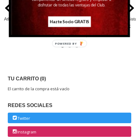
disfrutar de todas las ventajas del Club.
Atlantis Txakolí
Baloiro
Bermejo
Perfeccionista
Hazte Socio GRATIS
Hormigas
Malvasía
8,28 €
60,45 €
Semidulce
8,93 €
15,77 €
POWERED BY
TU CARRITO (0)
El carrito de la compra está vacío
REDES SOCIALES
Twitter
Instagram