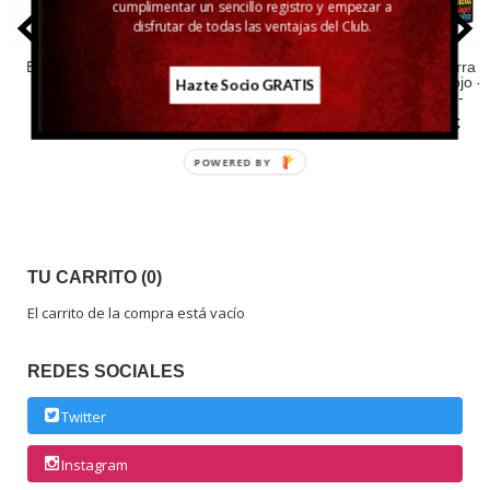
cumplimentar un sencillo registro y empezar a
disfrutar de todas las ventajas del Club.
El Bandarra
Sangría La
El Bandarra
El Bandarra
Vermut
Sueca
Vermut Blanco
Vermut Rojo -
Hazte Socio GRATIS
GRIFO -
10,31 €
7,16 €
10,31 €
80,60 €
POWERED BY
TU CARRITO (0)
El carrito de la compra está vacío
REDES SOCIALES
Twitter
Instagram