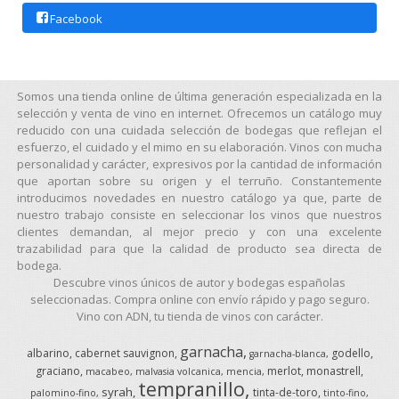
Facebook
Somos una tienda online de última generación especializada en la
selección y venta de vino en internet. Ofrecemos un catálogo muy
reducido con una cuidada selección de bodegas que reflejan el
esfuerzo, el cuidado y el mimo en su elaboración. Vinos con mucha
personalidad y carácter, expresivos por la cantidad de información
que aportan sobre su origen y el terruño. Constantemente
introducimos novedades en nuestro catálogo ya que, parte de
nuestro trabajo consiste en seleccionar los vinos que nuestros
clientes demandan, al mejor precio y con una excelente
trazabilidad para que la calidad de producto sea directa de
bodega.
Descubre vinos únicos de autor y bodegas españolas
seleccionadas. Compra online con envío rápido y pago seguro.
Vino con ADN, tu tienda de vinos con carácter.
garnacha
albarino
cabernet sauvignon
godello
garnacha-blanca
graciano
merlot
monastrell
macabeo
malvasia volcanica
mencia
tempranillo
syrah
tinta-de-toro
palomino-fino
tinto-fino