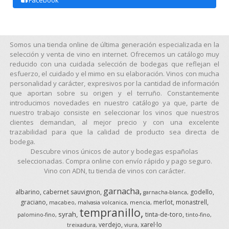
Somos una tienda online de última generación especializada en la
selección y venta de vino en internet. Ofrecemos un catálogo muy
reducido con una cuidada selección de bodegas que reflejan el
esfuerzo, el cuidado y el mimo en su elaboración. Vinos con mucha
personalidad y carácter, expresivos por la cantidad de información
que aportan sobre su origen y el terruño. Constantemente
introducimos novedades en nuestro catálogo ya que, parte de
nuestro trabajo consiste en seleccionar los vinos que nuestros
clientes demandan, al mejor precio y con una excelente
trazabilidad para que la calidad de producto sea directa de
bodega.
Descubre vinos únicos de autor y bodegas españolas
seleccionadas. Compra online con envío rápido y pago seguro.
Vino con ADN, tu tienda de vinos con carácter.
garnacha
albarino
cabernet sauvignon
godello
garnacha-blanca
graciano
merlot
monastrell
macabeo
malvasia volcanica
mencia
tempranillo
syrah
tinta-de-toro
palomino-fino
tinto-fino
verdejo
xarel·lo
treixadura
viura