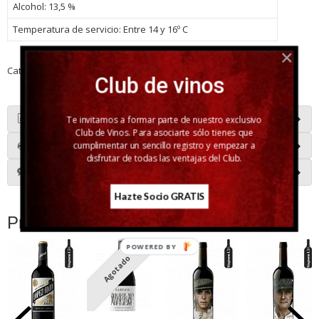
Alcohol: 13,5 %
Temperatura de servicio: Entre 14 y 16º C
Categoría:
Grandes formatos
|
Tags:
|
Comentarios
Club de vinos
Te invitamos a formar parte de nuestro exclusivo
Descripción
Club de Vinos. Para asociarte sólo tienes que
cumplimentar un sencillo registro y empezar a
Costes de Envío
disfrutar de todas las ventajas del Club.
Comentarios
Hazte Socio GRATIS
Productos Relacionados
POWERED BY
Agotado