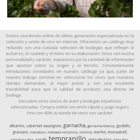
Somos una tienda online de última generación especializada en la
selección y venta de vino en internet. Ofrecemos un catálogo muy
reducido con una cuidada selección de bodegas que reflejan el
esfuerzo, el cuidado y el mimo en su elaboración. Vinos con mucha
personalidad y carácter, expresivos por la cantidad de información
que aportan sobre su origen y el terruño. Constantemente
introducimos novedades en nuestro catálogo ya que, parte de
nuestro trabajo consiste en seleccionar los vinos que nuestros
clientes demandan, al mejor precio y con una excelente
trazabilidad para que la calidad de producto sea directa de
bodega.
Descubre vinos únicos de autor y bodegas españolas
seleccionadas. Compra online con envío rápido y pago seguro.
Vino con ADN, tu tienda de vinos con carácter.
garnacha
albarino
cabernet sauvignon
godello
garnacha-blanca
graciano
merlot
monastrell
macabeo
malvasia volcanica
mencia
tempranillo
syrah
tinta-de-toro
palomino-fino
tinto-fino