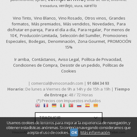
verdejo
xarel·lo
treixadura
viura
Vino Tinto
Vino Blanco
Vino Rosado
Otros vinos
Grandes
formatos
Más premiados
Más vendidos
Novedades
Para
disfrutar en pareja
Para el día a día
Para regalar
Por menos de
10 €
Producción Limitada
Selección del Sumiller
Promociones
Especiales
Bodegas
Denominación
Zona Gourmet
PROMOCIÓN
15%
Ir arriba
Contáctanos
Aviso Legal
Política de Privacidad
Condiciones de Compra
Desistir de un pedido
Políticas de
Cookies
| comercial@vinoconadn.com |
91 684 34 93
Horario:
De lunes a Viernes de 9h a 14h y de 15h a 19h |
Tiempo
de Entrega:
48 / 72 Horas
(*) Precios con Impuestos incluidos
Usamos cookies de terceros para mejorar la experiencia de navegación, y
obtener estadísticas anónimas. Si continúa navegando consideramos que
acepta el uso de cookies.
OK
Más información
VinoconADN.com
- Copyright © 2026 [26920] - Con la tecnología de Palbin.com