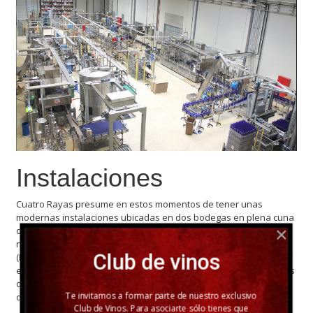
Instalaciones
Cuatro Rayas presume en estos momentos de tener unas
modernas instalaciones ubicadas en dos bodegas en plena cuna
del Verdejo, La Seca. La bodega ha sido certificada con las
normas de calidad BRC (British Retail Consulting) e IFS
Club de vinos
(International Food Standard), imprescindibles para comercializar
en los mercados europeos. Estas certificaciones avalan el interés
que tiene por lograr una excelente calidad en todas y cada una
Te invitamos a formar parte de nuestro exclusivo
de las fases de elaboración de sus productos.
Club de Vinos. Para asociarte sólo tienes que