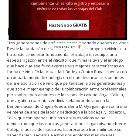
cumplimentar un sencillo registro y empezar a
disfrutar de todas las ventajas del Club.
Hazte Socio GRATIS
Enólogos
Tres generaciones de enólogos para un variado abanico de vinos
POWERED BY
Desde la fundación de la bodega en 1935, el proyecto vitivinícola
ha tenido como pilar fundamental el trabajo en equipo, una
especial ligazón entre el viticultor que mima la uva y el enólogo
que hace que ese fruto exprese sus mejores características en
forma de vino. En la actualidad, Bodega Cuatro Rayas cuenta con
un departamento de enología en el que destacan tres amantes
de la elaboración de vino que pertenecen a tres generaciones y
que son el mejor ejemplo de la colaboración entre profesionales,
pero sobre todo amantes de los vinos de calidad. Ángel Calleja,
que aglutina cuarenta vendimias elaborando vino en la
Denominación de Origen Rueda, Elena M. Oyagüe, que suma una
veintena de años de labor y dedicación a la bodega, y Roberto L.
Tello, que con apenas un lustro a sus espaldas ya ha
demostrado que las nuevas generaciones llegan pisando fuerte.
Calleja, maestro de maestros, ha procurado transmitir todo su
saber hacer y secretos a estos dos enólogos más jóvenes