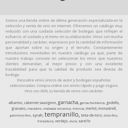
Somos una tienda online de última generación especializada en la
selección y venta de vino en internet. Ofrecemos un catálogo muy
reducido con una cuidada selección de bodegas que reflejan el
esfuerzo, el cuidado y el mimo en su elaboración. Vinos con mucha
personalidad y carácter, expresivos por la cantidad de información
que aportan sobre su origen y el terruño. Constantemente
introducimos novedades en nuestro catálogo ya que, parte de
nuestro trabajo consiste en seleccionar los vinos que nuestros
clientes demandan, al mejor precio y con una excelente
trazabilidad para que la calidad de producto sea directa de
bodega.
Descubre vinos únicos de autor y bodegas españolas
seleccionadas. Compra online con envío rápido y pago seguro.
Vino con ADN, tu tienda de vinos con carácter.
garnacha
albarino
cabernet sauvignon
godello
garnacha-blanca
graciano
merlot
monastrell
macabeo
malvasia volcanica
mencia
tempranillo
syrah
tinta-de-toro
palomino-fino
tinto-fino
verdejo
xarel·lo
treixadura
viura