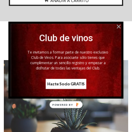
AÑADIR A CARRITO
Club de vinos
#HASHTAG
Te invitamos a formar parte de nuestro exclusivo
Club de Vinos. Para asociarte sólo tienes que
cumplimentar un sencillo registro y empezar a
disfrutar de todas las ventajas del Club.
Hazte Socio GRATIS
POWERED
BY