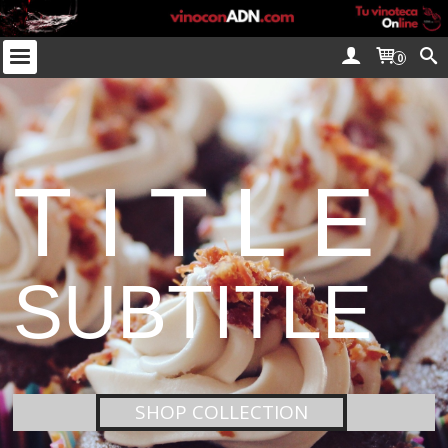
0
T I T L E
SUBTITLE
SHOP COLLECTION