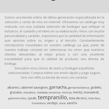
Somos una tienda online de última generación especializada en la
selección y venta de vino en internet. Ofrecemos un catálogo muy
reducido con una cuidada selección de bodegas que reflejan el
esfuerzo, el cuidado y el mimo en su elaboración. Vinos con mucha
personalidad y carácter, expresivos por la cantidad de información
que aportan sobre su origen y el terruño. Constantemente
introducimos novedades en nuestro catálogo ya que, parte de
nuestro trabajo consiste en seleccionar los vinos que nuestros
clientes demandan, al mejor precio y con una excelente
trazabilidad para que la calidad de producto sea directa de
bodega.
Descubre vinos únicos de autor y bodegas españolas
seleccionadas. Compra online con envío rápido y pago seguro.
Vino con ADN, tu tienda de vinos con carácter.
garnacha
albarino
cabernet sauvignon
godello
garnacha-blanca
graciano
merlot
monastrell
macabeo
malvasia volcanica
mencia
tempranillo
syrah
tinta-de-toro
palomino-fino
tinto-fino
verdejo
xarel·lo
treixadura
viura