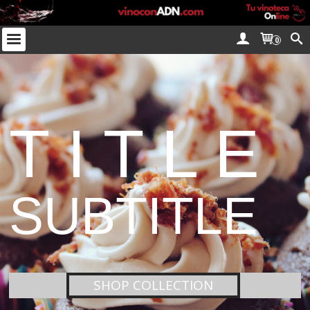
0
T I T L E
SUBTITLE
SHOP COLLECTION