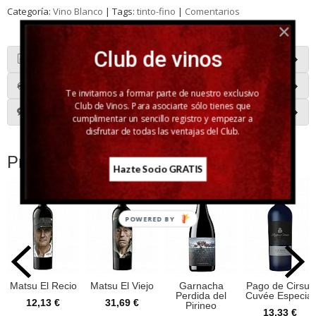
Categoría:
Vino Blanco
|
Tags:
tinto-fino
|
Comentarios
Club de vinos
Descripción
Costes de Envío
Te invitamos a formar parte de nuestro exclusivo
Club de Vinos. Para asociarte sólo tienes que
Comentarios
cumplimentar un sencillo registro y empezar a
disfrutar de todas las ventajas del Club.
Productos Relacionados
Hazte Socio GRATIS
POWERED BY
Matsu El Recio
Matsu El Viejo
Garnacha
Pago de Cirsus
Perdida del
Cuvée Especial
12,13 €
31,69 €
Pirineo
13,33 €