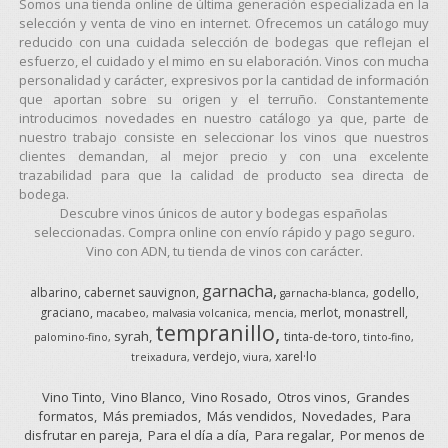
Somos una tienda online de última generación especializada en la
selección y venta de vino en internet. Ofrecemos un catálogo muy
reducido con una cuidada selección de bodegas que reflejan el
esfuerzo, el cuidado y el mimo en su elaboración. Vinos con mucha
personalidad y carácter, expresivos por la cantidad de información
que aportan sobre su origen y el terruño. Constantemente
introducimos novedades en nuestro catálogo ya que, parte de
nuestro trabajo consiste en seleccionar los vinos que nuestros
clientes demandan, al mejor precio y con una excelente
trazabilidad para que la calidad de producto sea directa de
bodega.
Descubre vinos únicos de autor y bodegas españolas
seleccionadas. Compra online con envío rápido y pago seguro.
Vino con ADN, tu tienda de vinos con carácter.
garnacha
albarino
cabernet sauvignon
godello
garnacha-blanca
graciano
merlot
monastrell
macabeo
malvasia volcanica
mencia
tempranillo
syrah
tinta-de-toro
palomino-fino
tinto-fino
verdejo
xarel·lo
treixadura
viura
Vino Tinto
Vino Blanco
Vino Rosado
Otros vinos
Grandes
formatos
Más premiados
Más vendidos
Novedades
Para
disfrutar en pareja
Para el día a día
Para regalar
Por menos de