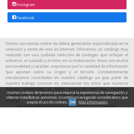
Instagram
Facebook
Somos una tienda online de última generación especializada en la
selección y venta de vino en internet. Ofrecemos un catálogo muy
reducido con una cuidada selección de bodegas que reflejan el
esfuerzo, el cuidado y el mimo en su elaboración. Vinos con mucha
personalidad y carácter, expresivos por la cantidad de información
que aportan sobre su origen y el terruño. Constantemente
introducimos novedades en nuestro catálogo ya que, parte de
nuestro trabajo consiste en seleccionar los vinos que nuestros
clientes demandan, al mejor precio y con una excelente
Usamos cookies de terceros para mejorar la experiencia de navegación, y
trazabilidad para que la calidad de producto sea directa de
obtener estadísticas anónimas. Si continúa navegando consideramos que
bodega.
acepta el uso de cookies.
OK
Más información
Descubre vinos únicos de autor y bodegas españolas
seleccionadas. Compra online con envío rápido y pago seguro.
Vino con ADN, tu tienda de vinos con carácter.
garnacha
albarino
cabernet sauvignon
godello
garnacha-blanca