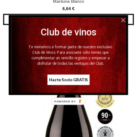
Mariluna Blanco
6,64 €
AÑADIR A CARRITO
Club de vinos
Te invitamos a formar parte de nuestro exclusivo
Club de Vinos. Para asociarte sólo tienes que
cumplimentar un sencillo registro y empezar a
disfrutar de todas las ventajas del Club.
Hazte Socio GRATIS
POWERED BY