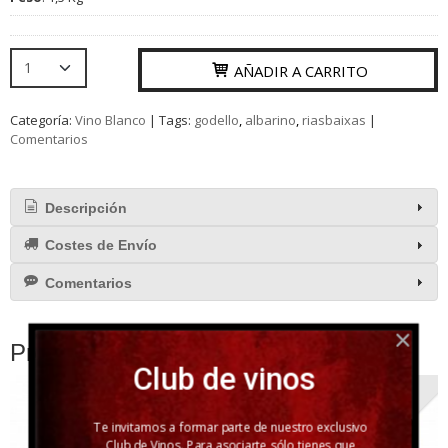
AÑADIR A CARRITO
Categoría:
Vino Blanco
|
Tags:
godello
albarino
riasbaixas
|
Comentarios
Descripción
Costes de Envío
Comentarios
Productos Relacionados
Club de vinos
Agotado
Agotado
Te invitamos a formar parte de nuestro exclusivo
Club de Vinos. Para asociarte sólo tienes que