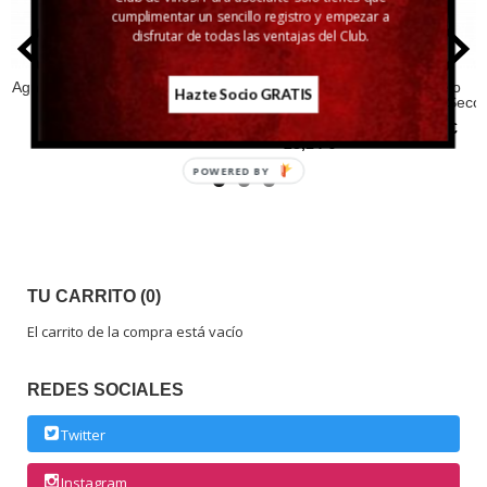
cumplimentar un sencillo registro y empezar a
disfrutar de todas las ventajas del Club.
Agnvs Malvasía
Davide
Bermejo Brut
Bermejo
Hazte Socio GRATIS
Nature
Malvasia Seco
8,65 €
18,72 €
Malvasía
15,77 €
23,14 €
POWERED BY
TU CARRITO (0)
El carrito de la compra está vacío
REDES SOCIALES
Twitter
Instagram