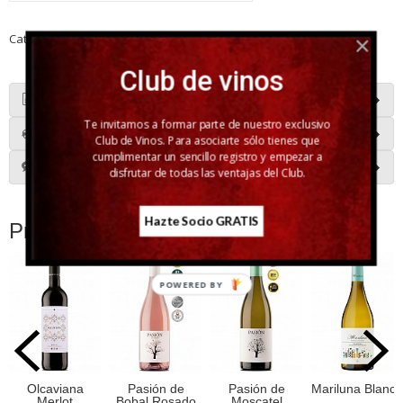
Categoría:
Vino Blanco
|
Tags:
sauvignon blanc
|
Comentarios
Club de vinos
Descripción
Te invitamos a formar parte de nuestro exclusivo
Costes de Envío
Club de Vinos. Para asociarte sólo tienes que
cumplimentar un sencillo registro y empezar a
Comentarios
disfrutar de todas las ventajas del Club.
Hazte Socio GRATIS
Productos Relacionados
POWERED BY
Olcaviana
Pasión de
Pasión de
Mariluna Blanco
Merlot
Bobal Rosado
Moscatel