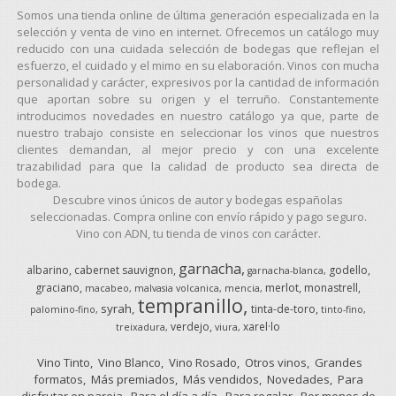
Somos una tienda online de última generación especializada en la
selección y venta de vino en internet. Ofrecemos un catálogo muy
reducido con una cuidada selección de bodegas que reflejan el
esfuerzo, el cuidado y el mimo en su elaboración. Vinos con mucha
personalidad y carácter, expresivos por la cantidad de información
que aportan sobre su origen y el terruño. Constantemente
introducimos novedades en nuestro catálogo ya que, parte de
nuestro trabajo consiste en seleccionar los vinos que nuestros
clientes demandan, al mejor precio y con una excelente
trazabilidad para que la calidad de producto sea directa de
bodega.
Descubre vinos únicos de autor y bodegas españolas
seleccionadas. Compra online con envío rápido y pago seguro.
Vino con ADN, tu tienda de vinos con carácter.
garnacha
albarino
cabernet sauvignon
godello
garnacha-blanca
graciano
merlot
monastrell
macabeo
malvasia volcanica
mencia
tempranillo
syrah
tinta-de-toro
palomino-fino
tinto-fino
verdejo
xarel·lo
treixadura
viura
Vino Tinto
Vino Blanco
Vino Rosado
Otros vinos
Grandes
formatos
Más premiados
Más vendidos
Novedades
Para
disfrutar en pareja
Para el día a día
Para regalar
Por menos de