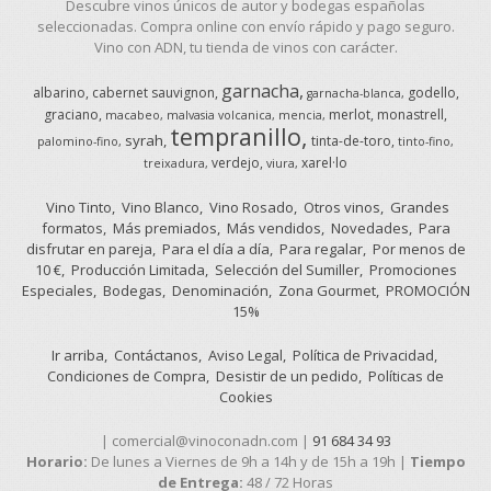
Descubre vinos únicos de autor y bodegas españolas
seleccionadas. Compra online con envío rápido y pago seguro.
Vino con ADN, tu tienda de vinos con carácter.
garnacha
albarino
cabernet sauvignon
godello
garnacha-blanca
graciano
merlot
monastrell
macabeo
malvasia volcanica
mencia
tempranillo
syrah
tinta-de-toro
palomino-fino
tinto-fino
verdejo
xarel·lo
treixadura
viura
Vino Tinto
Vino Blanco
Vino Rosado
Otros vinos
Grandes
formatos
Más premiados
Más vendidos
Novedades
Para
disfrutar en pareja
Para el día a día
Para regalar
Por menos de
10 €
Producción Limitada
Selección del Sumiller
Promociones
Especiales
Bodegas
Denominación
Zona Gourmet
PROMOCIÓN
15%
Ir arriba
Contáctanos
Aviso Legal
Política de Privacidad
Condiciones de Compra
Desistir de un pedido
Políticas de
Cookies
| comercial@vinoconadn.com |
91 684 34 93
Horario:
De lunes a Viernes de 9h a 14h y de 15h a 19h |
Tiempo
de Entrega:
48 / 72 Horas