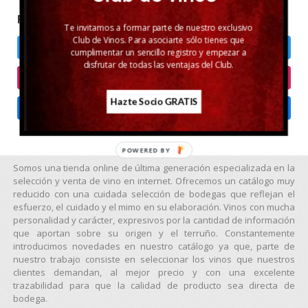
REDES SOCIALES
Te invitamos a formar parte de nuestro exclusivo
Club de Vinos. Para asociarte sólo tienes que
Twitter
cumplimentar un sencillo registro y empezar a
disfrutar de todas las ventajas del Club.
Instagram
Hazte Socio GRATIS
Facebook
POWERED BY
Somos una tienda online de última generación especializada en la
selección y venta de vino en internet. Ofrecemos un catálogo muy
reducido con una cuidada selección de bodegas que reflejan el
esfuerzo, el cuidado y el mimo en su elaboración. Vinos con mucha
personalidad y carácter, expresivos por la cantidad de información
que aportan sobre su origen y el terruño. Constantemente
introducimos novedades en nuestro catálogo ya que, parte de
nuestro trabajo consiste en seleccionar los vinos que nuestros
clientes demandan, al mejor precio y con una excelente
trazabilidad para que la calidad de producto sea directa de
bodega.