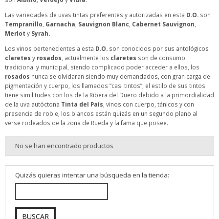
Las variedades de uvas tintas preferentes y autorizadas en esta
D.O.
son
Tempranillo
,
Garnacha
,
Sauvignon
Blanc
,
Cabernet Sauvignon
,
Merlot
y
Syrah.
Los vinos pertenecientes a esta
D.O.
son conocidos por sus antológicos
claretes
y
rosados
, actualmente los
claretes
son de consumo
tradicional y municipal, siendo complicado poder acceder a ellos, los
rosados
nunca se olvidaran siendo muy demandados, con gran carga de
pigmentación y cuerpo, los llamados “casi tintos”, el estilo de sus tintos
tiene similitudes con los de la Ribera del Duero debido a la primordialidad
de la uva autóctona
Tinta del País
, vinos con cuerpo, tánicos y con
presencia de roble, los blancos están quizás en un segundo plano al
verse rodeados de la zona de Rueda y la fama que posee.
No se han encontrado productos
Quizás quieras intentar una búsqueda en la tienda: