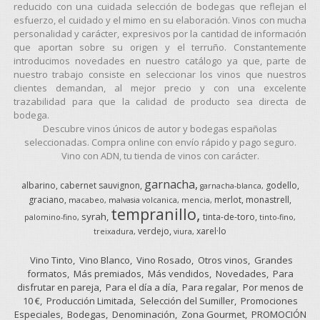
reducido con una cuidada selección de bodegas que reflejan el
esfuerzo, el cuidado y el mimo en su elaboración. Vinos con mucha
personalidad y carácter, expresivos por la cantidad de información
que aportan sobre su origen y el terruño. Constantemente
introducimos novedades en nuestro catálogo ya que, parte de
nuestro trabajo consiste en seleccionar los vinos que nuestros
clientes demandan, al mejor precio y con una excelente
trazabilidad para que la calidad de producto sea directa de
bodega.
Descubre vinos únicos de autor y bodegas españolas
seleccionadas. Compra online con envío rápido y pago seguro.
Vino con ADN, tu tienda de vinos con carácter.
garnacha
albarino
cabernet sauvignon
godello
garnacha-blanca
graciano
merlot
monastrell
macabeo
malvasia volcanica
mencia
tempranillo
syrah
tinta-de-toro
palomino-fino
tinto-fino
verdejo
xarel·lo
treixadura
viura
Vino Tinto
Vino Blanco
Vino Rosado
Otros vinos
Grandes
formatos
Más premiados
Más vendidos
Novedades
Para
disfrutar en pareja
Para el día a día
Para regalar
Por menos de
10 €
Producción Limitada
Selección del Sumiller
Promociones
Especiales
Bodegas
Denominación
Zona Gourmet
PROMOCIÓN