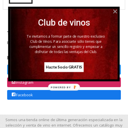
Club de vinos
TU CARRITO (0)
Te invitamos a formar parte de nuestro exclusivo
Club de Vinos. Para asociarte sólo tienes que
El carrito de la compra está vacío
cumplimentar un sencillo registro y empezar a
disfrutar de todas las ventajas del Club.
REDES SOCIALES
Hazte Socio GRATIS
Twitter
Instagram
POWERED BY
Facebook
Somos una tienda online de última generación especializada en la
selección y venta de vino en internet. Ofrecemos un catálogo muy