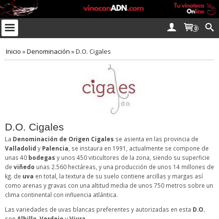
0
Inicio
»
Denominación
»
D.O. Cigales
D.O. Cigales
La
Denominación de Origen Cigales
se asienta en las provincia de
Valladolid
y
Palencia
, se instaura en 1991, actualmente se compone de
unas 40
bodegas
y unos 450 viticultores de la zona, siendo su superficie
de
viñedo
unas 2.560 hectáreas, y una producción de unos 14 millones de
kg. de
uva
en total, la textura de su suelo contiene arcillas y margas así
como arenas y gravas con una altitud media de unos 750 metros sobre un
clima continental con influencia atlántica.
Las variedades de uvas blancas preferentes y autorizadas en esta
D.O.
son
Albillo
,
Verdejo
y
Viura
.