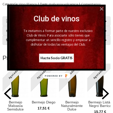
Categoría:
Vino Blanco
|
Tags:
malvasia volcanica
|
Comentarios
Club de vinos
Descripción
Te invitamos a formar parte de nuestro exclusivo
Costes de Envío
Club de Vinos. Para asociarte sólo tienes que
cumplimentar un sencillo registro y empezar a
Comentarios
disfrutar de todas las ventajas del Club.
Productos Relacionados
Hazte Socio GRATIS
Agotado
Agotado
Agotado
Agotado
POWERED BY
Bermejo
Bermejo Diego
Bermejo
Bermejo Listán
Malvasía
Naturalmente
Negro Barrica
17,51 €
Semidulce
Dulce
15,77 €