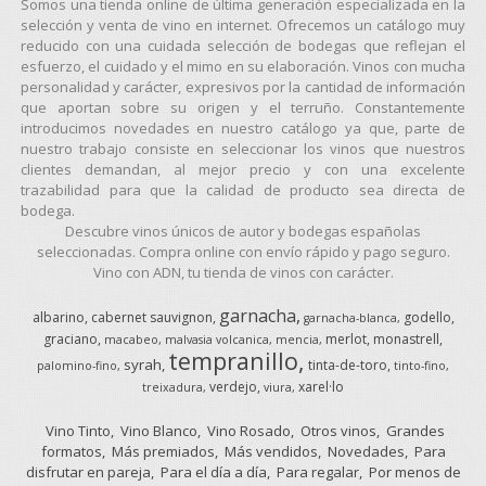
Somos una tienda online de última generación especializada en la
selección y venta de vino en internet. Ofrecemos un catálogo muy
reducido con una cuidada selección de bodegas que reflejan el
esfuerzo, el cuidado y el mimo en su elaboración. Vinos con mucha
personalidad y carácter, expresivos por la cantidad de información
que aportan sobre su origen y el terruño. Constantemente
introducimos novedades en nuestro catálogo ya que, parte de
nuestro trabajo consiste en seleccionar los vinos que nuestros
clientes demandan, al mejor precio y con una excelente
trazabilidad para que la calidad de producto sea directa de
bodega.
Descubre vinos únicos de autor y bodegas españolas
seleccionadas. Compra online con envío rápido y pago seguro.
Vino con ADN, tu tienda de vinos con carácter.
garnacha
albarino
cabernet sauvignon
godello
garnacha-blanca
graciano
merlot
monastrell
macabeo
malvasia volcanica
mencia
tempranillo
syrah
tinta-de-toro
palomino-fino
tinto-fino
verdejo
xarel·lo
treixadura
viura
Vino Tinto
Vino Blanco
Vino Rosado
Otros vinos
Grandes
formatos
Más premiados
Más vendidos
Novedades
Para
disfrutar en pareja
Para el día a día
Para regalar
Por menos de