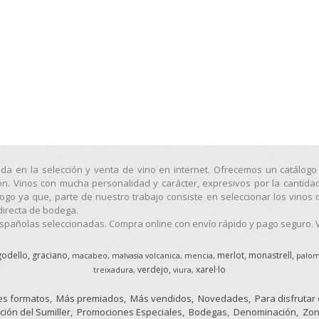
ada en la selección y venta de vino en internet. Ofrecemos un catálo
ión. Vinos con mucha personalidad y carácter, expresivos por la cantida
o ya que, parte de nuestro trabajo consiste en seleccionar los vinos 
directa de bodega.
pañolas seleccionadas. Compra online con envío rápido y pago seguro. Vi
godello
graciano
merlot
monastrell
macabeo
malvasia volcanica
mencia
palom
verdejo
xarel·lo
treixadura
viura
s formatos
Más premiados
Más vendidos
Novedades
Para disfrutar
ción del Sumiller
Promociones Especiales
Bodegas
Denominación
Zon