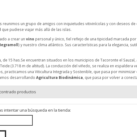
os reunimos un grupo de amigos con inquietudes vitivinícolas y con deseos de 
 que pudiese viajar más allá de las islas.
vado a crear un
vino
personal y único, fiel reflejo de una tipicidad marcada p
Negramoll
) y nuestro clima atlántico. Sus características para la elegancia, sut
s
, de 15 has.Se encuentran situados en los municipios de Tacoronte el Sauzal, 
Teide (3.718 m de altitud). La conducción del viñedo, se realiza en espaldera v
os, practicamos una Viticultura Integrada y Sostenible, que pasa por minimizar
stamos desarrollando
Agricultura Biodinámica
, que pasa por volver a conect
contrado productos
s intentar una búsqueda en la tienda: