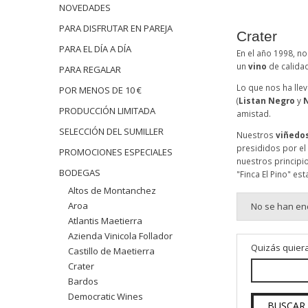
NOVEDADES
PARA DISFRUTAR EN PAREJA
Crater
PARA EL DÍA A DÍA
En el año 1998, n
un
vino
de calidad
PARA REGALAR
Lo que nos ha lle
POR MENOS DE 10 €
(
Listan Negro
y
PRODUCCIÓN LIMITADA
amistad.
SELECCIÓN DEL SUMILLER
Nuestros
viñedo
presididos por el 
PROMOCIONES ESPECIALES
nuestros principi
BODEGAS
"Finca El Pino" e
Altos de Montanchez
Aroa
No se han en
Atlantis Maetierra
Azienda Vinicola Follador
Quizás quiera
Castillo de Maetierra
Crater
Bardos
Democratic Wines