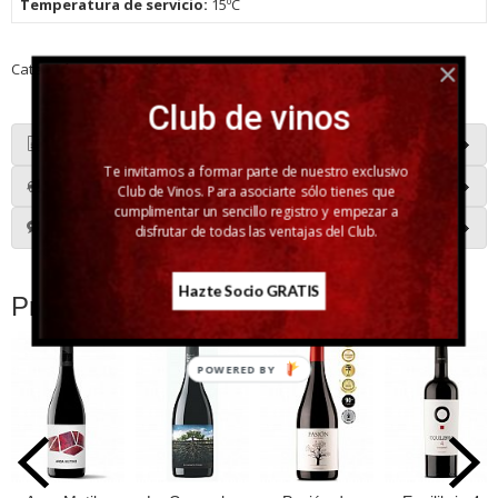
Temperatura de servicio:
15ºC
Categoría:
Vino Tinto
|
Tags:
garnacha-tintorera
|
Comentarios
Club de vinos
Descripción
Te invitamos a formar parte de nuestro exclusivo
Costes de Envío
Club de Vinos. Para asociarte sólo tienes que
cumplimentar un sencillo registro y empezar a
Comentarios
disfrutar de todas las ventajas del Club.
Hazte Socio GRATIS
Productos Relacionados
POWERED BY