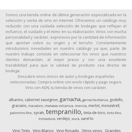
Somos una tienda online de última generación especializada en la
selección y venta de vino en internet. Ofrecemos un catálogo muy
reducido con una cuidada selección de bodegas que reflejan el
esfuerzo, el cuidado y el mimo en su elaboración. Vinos con mucha
personalidad y carácter, expresivos por la cantidad de información
que aportan sobre su origen y el terruño. Constantemente
introducimos novedades en nuestro catálogo ya que, parte de
nuestro trabajo consiste en seleccionar los vinos que nuestros
clientes demandan, al mejor precio y con una excelente
trazabilidad para que la calidad de producto sea directa de
bodega.
Descubre vinos únicos de autor y bodegas españolas
seleccionadas. Compra online con envío rápido y pago seguro.
Vino con ADN, tu tienda de vinos con carácter.
garnacha
albarino
cabernet sauvignon
godello
garnacha-blanca
graciano
merlot
monastrell
macabeo
malvasia volcanica
mencia
tempranillo
syrah
tinta-de-toro
palomino-fino
tinto-fino
verdejo
xarel·lo
treixadura
viura
Vino Tinto
Vino Blanco
Vino Rosado
Otros vinos
Grandes