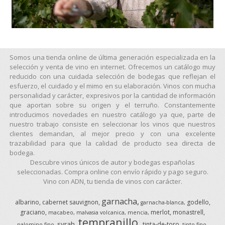
Somos una tienda online de última generación especializada en la
selección y venta de vino en internet. Ofrecemos un catálogo muy
reducido con una cuidada selección de bodegas que reflejan el
esfuerzo, el cuidado y el mimo en su elaboración. Vinos con mucha
personalidad y carácter, expresivos por la cantidad de información
que aportan sobre su origen y el terruño. Constantemente
introducimos novedades en nuestro catálogo ya que, parte de
nuestro trabajo consiste en seleccionar los vinos que nuestros
clientes demandan, al mejor precio y con una excelente
trazabilidad para que la calidad de producto sea directa de
bodega.
Descubre vinos únicos de autor y bodegas españolas
seleccionadas. Compra online con envío rápido y pago seguro.
Vino con ADN, tu tienda de vinos con carácter.
garnacha
albarino
cabernet sauvignon
godello
garnacha-blanca
graciano
merlot
monastrell
macabeo
malvasia volcanica
mencia
tempranillo
syrah
tinta-de-toro
palomino-fino
tinto-fino