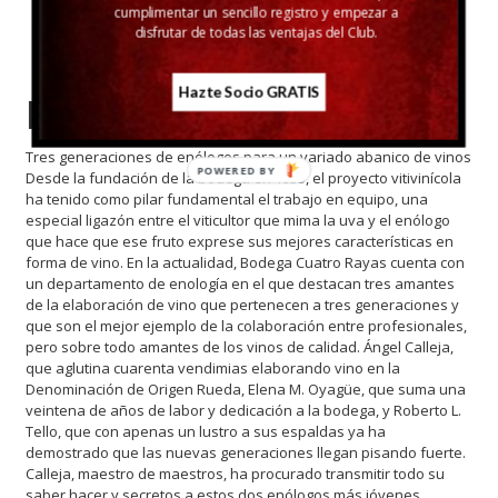
cumplimentar un sencillo registro y empezar a
disfrutar de todas las ventajas del Club.
Hazte Socio GRATIS
Enólogos
Tres generaciones de enólogos para un variado abanico de vinos
POWERED BY
Desde la fundación de la bodega en 1935, el proyecto vitivinícola
ha tenido como pilar fundamental el trabajo en equipo, una
especial ligazón entre el viticultor que mima la uva y el enólogo
que hace que ese fruto exprese sus mejores características en
forma de vino. En la actualidad, Bodega Cuatro Rayas cuenta con
un departamento de enología en el que destacan tres amantes
de la elaboración de vino que pertenecen a tres generaciones y
que son el mejor ejemplo de la colaboración entre profesionales,
pero sobre todo amantes de los vinos de calidad. Ángel Calleja,
que aglutina cuarenta vendimias elaborando vino en la
Denominación de Origen Rueda, Elena M. Oyagüe, que suma una
veintena de años de labor y dedicación a la bodega, y Roberto L.
Tello, que con apenas un lustro a sus espaldas ya ha
demostrado que las nuevas generaciones llegan pisando fuerte.
Calleja, maestro de maestros, ha procurado transmitir todo su
saber hacer y secretos a estos dos enólogos más jóvenes