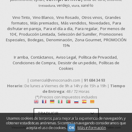
verdejo
xarel·lo
treixadura
viura
Vino Tinto
Vino Blanco
Vino Rosado
Otros vinos
Grandes
formatos
Más premiados
Más vendidos
Novedades
Para
disfrutar en pareja
Para el día a día
Para regalar
Por menos de
10 €
Producción Limitada
Selección del Sumiller
Promociones
Especiales
Bodegas
Denominación
Zona Gourmet
PROMOCIÓN
15%
Ir arriba
Contáctanos
Aviso Legal
Política de Privacidad
Condiciones de Compra
Desistir de un pedido
Políticas de
Cookies
| comercial@vinoconadn.com |
91 684 34 93
Horario:
De lunes a Viernes de 9h a 14h y de 15h a 19h |
Tiempo
de Entrega:
48 / 72 Horas
(*) Precios con Impuestos incluidos
Usamos cookies de terceros para mejorar la experiencia de navegación, y
obtener estadísticas anónimas. Si continúa navegando consideramos que
acepta el uso de cookies.
OK
Más información
VinoconADN.com
- Copyright © 2026 [26920] - Con la tecnología de Palbin.com