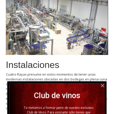
Instalaciones
Cuatro Rayas presume en estos momentos de tener unas
modernas instalaciones ubicadas en dos bodegas en plena cuna
del Verdejo, La Seca. La bodega ha sido certificada con las
normas de calidad BRC (British Retail Consulting) e IFS
Club de vinos
(International Food Standard), imprescindibles para comercializar
en los mercados europeos. Estas certificaciones avalan el interés
que tiene por lograr una excelente calidad en todas y cada una
Te invitamos a formar parte de nuestro exclusivo
de las fases de elaboración de sus productos.
Club de Vinos. Para asociarte sólo tienes que