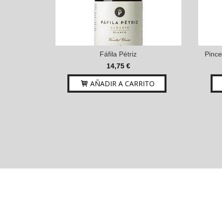
Fáfila Pétriz
Pince
14,75 €
AÑADIR A CARRITO