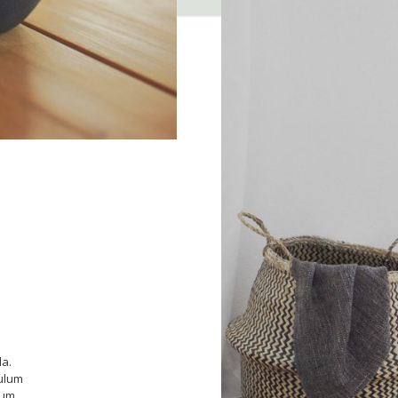
la.
bulum
sum