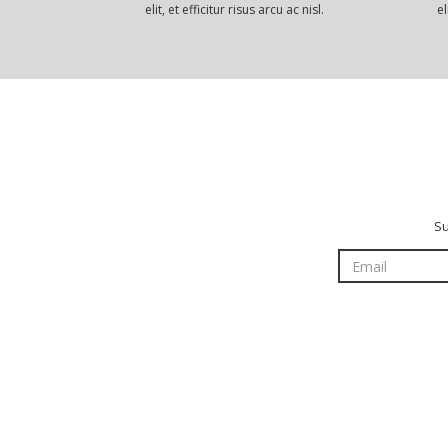
elit, et efficitur risus arcu ac nisl.
el
Su