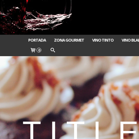
PORTADA
ZONA GOURMET
VINO TINTO
VINO BL
0
T I T L E