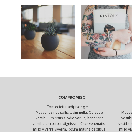
COMPROMISO
Consectetur adipiscing elit.
Maecenas nec sollicitudin nulla. Quisque
Maecen
vestibulum risus a odio varius, hendrerit
vestib
vestibulum tortor dignissim. Cras venenatis,
vestibul
mi id viverra viverra, ipsum mauris dapibus
mi id v