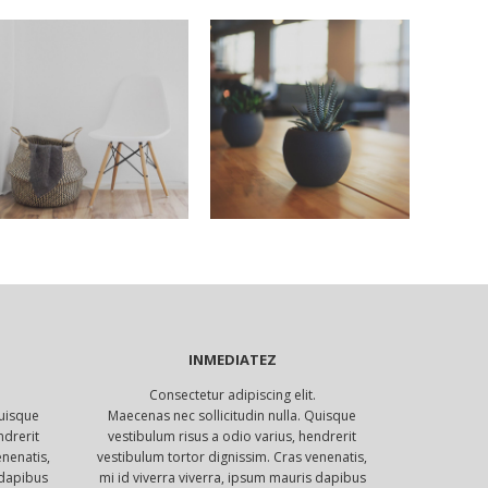
INMEDIATEZ
Consectetur adipiscing elit.
Quisque
Maecenas nec sollicitudin nulla. Quisque
ndrerit
vestibulum risus a odio varius, hendrerit
enenatis,
vestibulum tortor dignissim. Cras venenatis,
 dapibus
mi id viverra viverra, ipsum mauris dapibus