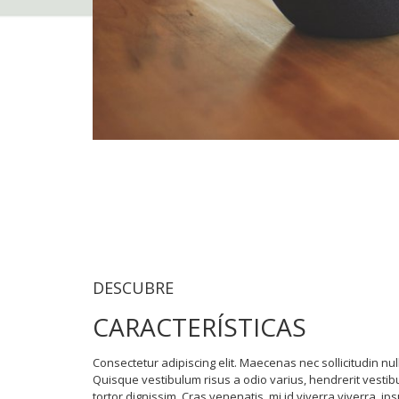
DESCUBRE
CARACTERÍSTICAS
Consectetur adipiscing elit. Maecenas nec sollicitudin nul
Quisque vestibulum risus a odio varius, hendrerit vesti
tortor dignissim. Cras venenatis, mi id viverra viverra, ip